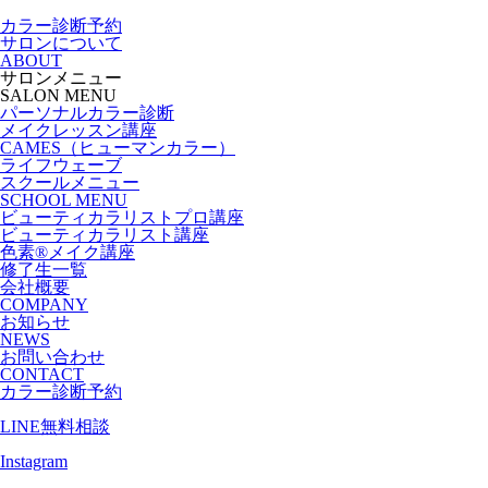
カラー診断予約
サロンについて
ABOUT
サロンメニュー
SALON MENU
パーソナルカラー診断
メイクレッスン講座
CAMES（ヒューマンカラー）
ライフウェーブ
スクールメニュー
SCHOOL MENU
ビューティカラリストプロ講座
ビューティカラリスト講座
色素®メイク講座
修了生一覧
会社概要
COMPANY
お知らせ
NEWS
お問い合わせ
CONTACT
カラー診断予約
LINE無料相談
Instagram