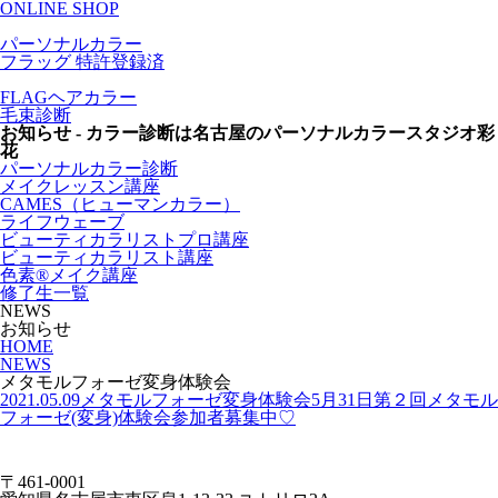
ONLINE SHOP
パーソナルカラー
フラッグ
特許登録済
FLAGヘアカラー
毛束診断
お知らせ - カラー診断は名古屋のパーソナルカラースタジオ彩
花
パーソナルカラー診断
メイクレッスン講座
CAMES（ヒューマンカラー）
ライフウェーブ
ビューティカラリストプロ講座
ビューティカラリスト講座
色素®メイク講座
修了生一覧
NEWS
お知らせ
HOME
NEWS
メタモルフォーゼ変身体験会
2021.05.09
メタモルフォーゼ変身体験会
5月31日第２回メタモル
フォーゼ(変身)体験会参加者募集中♡
〒461-0001