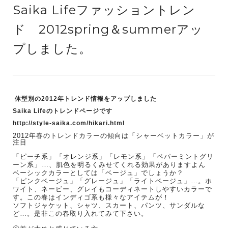
Saika Lifeファッショントレン
ド 2012spring＆summerアッ
プしました。
体型別の2012年トレンド情報をアップしました
Saika Lifeのトレンドページです
http://style-saika.com/hikari.html
2012年春のトレンドカラーの傾向は「シャーベットカラー」が
注目
「ピーチ系」
「オレンジ系」
「レモン系」
「ペパーミントグリ
ーン系」
…、肌色を明るくみせてくれる効果がありますよん
ベーシックカラーとしては「ベージュ」でしょうか？
「ピンクベージュ」「グレージュ」「ライトベージュ」…。ホ
ワイト、ネービー、グレイもコーディネートしやすいカラーで
す。この春はインディゴ系も様々なアイテムが！
ソフトジャケット、シャツ、スカート、パンツ、サンダルな
ど…。是非この春取り入れてみて下さい。