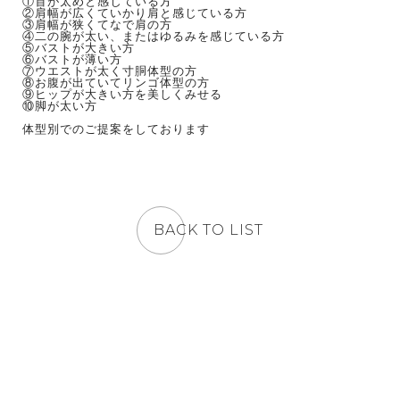
①首が太めと感じている方
②肩幅が広くていかり肩と感じている方
③肩幅が狭くてなで肩の方
④二の腕が太い、またはゆるみを感じている方
⑤バストが大きい方
⑥バストが薄い方
⑦ウエストが太く寸胴体型の方
⑧お腹が出ていてリンゴ体型の方
⑨ヒップが大きい方を美しくみせる
⑩脚が太い方
体型別でのご提案をしております
BACK TO LIST