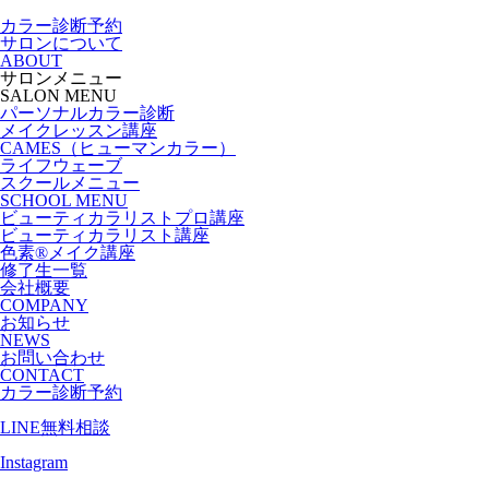
カラー診断予約
サロンについて
ABOUT
サロンメニュー
SALON MENU
パーソナルカラー診断
メイクレッスン講座
CAMES（ヒューマンカラー）
ライフウェーブ
スクールメニュー
SCHOOL MENU
ビューティカラリストプロ講座
ビューティカラリスト講座
色素®メイク講座
修了生一覧
会社概要
COMPANY
お知らせ
NEWS
お問い合わせ
CONTACT
カラー診断予約
LINE無料相談
Instagram