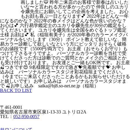
画しました🐯 昨年ご来店のお客様で新春は占いした
いな〜と言われる方が多かったので 仲良しのユカリ
令嬢先生にお願いしてこの企画を考えました。 お心
もお顔も喜ぶ一日となります💕 2022年はどんな一年
になるのかな？ 2022年の春メイクはどんな色が良いのかな？
お心は💕 六行易学鑑定士のユカリ令嬢先生が30分の鑑定をし
てくださいます。 ユカリ令嬢先生は全国をめぐるトップ鑑定
士様 お顔は💕 私（稲垣有美子）が2020年春のカラーメイクパ
ーソナルをいたします（30分） ポイント教えて欲しいな、簡
易カラー診断して欲しいなという方にピッタリ おそらく破格
のお値段です（5500円/両方で） お土産（おそらくお守り）も
つけて下さるそうですよ。 パーソナルカラー診断を当社で受
けてくださった方は診断でのご質問とか メイクのご相談とか
も受け付けております。 お友達とご一緒もOK🆗️です。 お土産
🍒つきです😍 9名様限定ですので急ぎ💝先着順です💝 お申し
込みは パーソナルカラースタジオ彩花稲垣までください。
（今までにご来店くださったことあるかもお知らせいただける
と嬉しいです） お申し込みは パーソナルカラースタジオま
で 🍒お申し込み saika@bj8.so-net.ne.jp（稲垣）
BACK TO LIST
〒461-0001
愛知県名古屋市東区泉1-13-33 ユトリロ2A
TEL：
052-950-0057
サロンについて