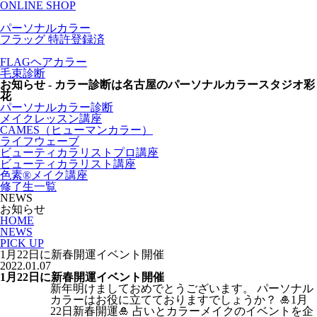
ONLINE SHOP
パーソナルカラー
フラッグ
特許登録済
FLAGヘアカラー
毛束診断
お知らせ - カラー診断は名古屋のパーソナルカラースタジオ彩
花
パーソナルカラー診断
メイクレッスン講座
CAMES（ヒューマンカラー）
ライフウェーブ
ビューティカラリストプロ講座
ビューティカラリスト講座
色素®メイク講座
修了生一覧
NEWS
お知らせ
HOME
NEWS
PICK UP
1月22日に新春開運イベント開催
2022.01.07
1月22日に新春開運イベント開催
新年明けましておめでとうございます。 パーソナル
カラーはお役に立てておりますでしょうか？ 🎍1月
22日新春開運🎍 占いとカラーメイクのイベントを企